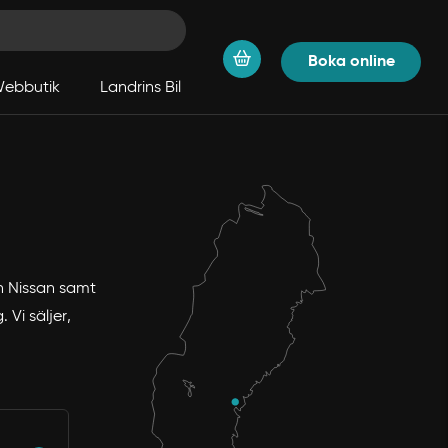
Boka online
ebbutik
Landrins Bil
ch Nissan samt
Vi säljer,