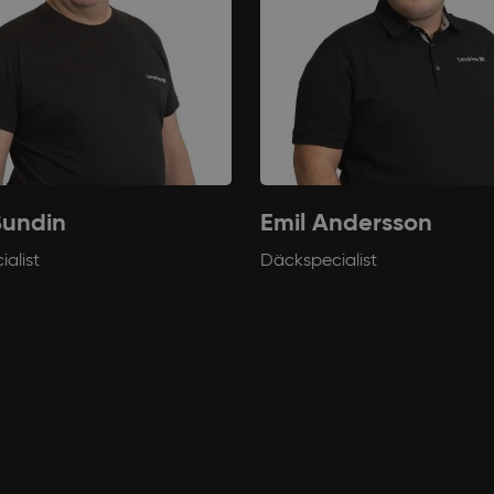
Sundin
Emil Andersson
alist
Däckspecialist