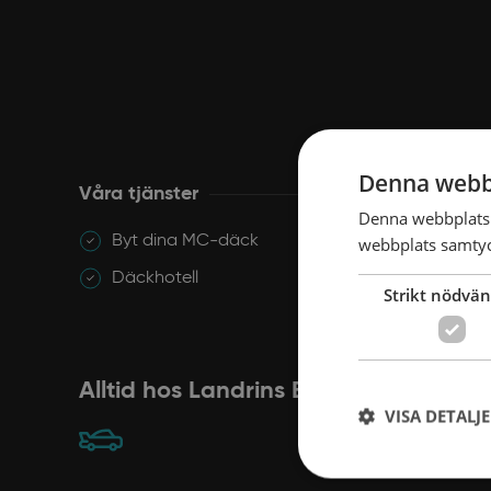
Denna webb
Våra tjänster
Denna webbplats 
Byt dina MC-däck
webbplats samtyck
Däckhotell
Strikt nödvän
Alltid hos Landrins Bil
VISA DETALJ