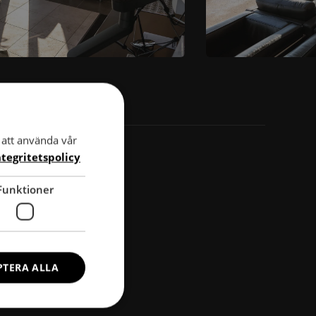
att använda vår
Lastbilsdäck
ntegritetspolicy
Traktordäck
Funktioner
PTERA ALLA