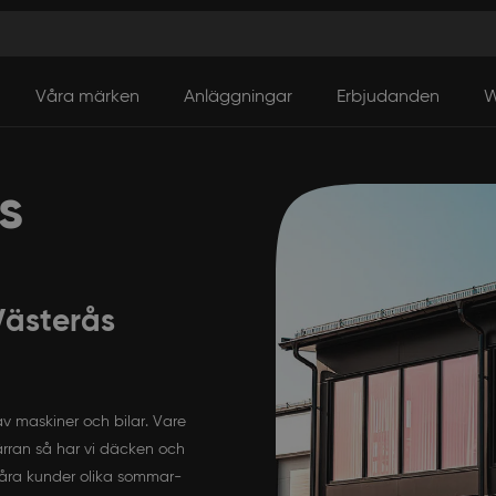
Våra märken
Anläggningar
Erbjudanden
W
s
Västerås
v maskiner och bilar. Vare
tkärran så har vi däcken och
våra kunder olika sommar-