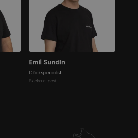
Emil Sundin
Däckspecialist
Skicka e-post