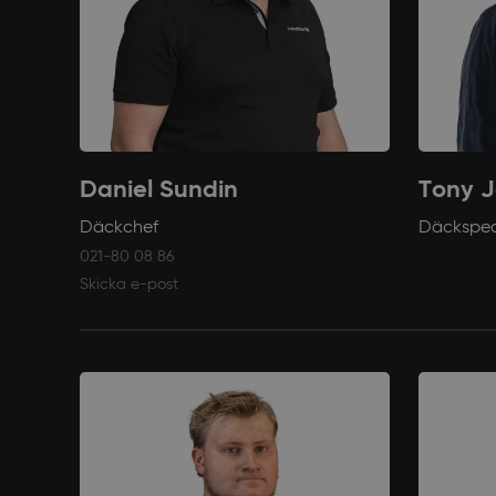
Daniel Sundin
Tony 
Däckchef
Däckspeci
021-80 08 86
Skicka e-post