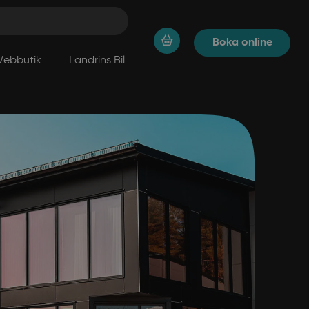
Boka online
ebbutik
Landrins Bil