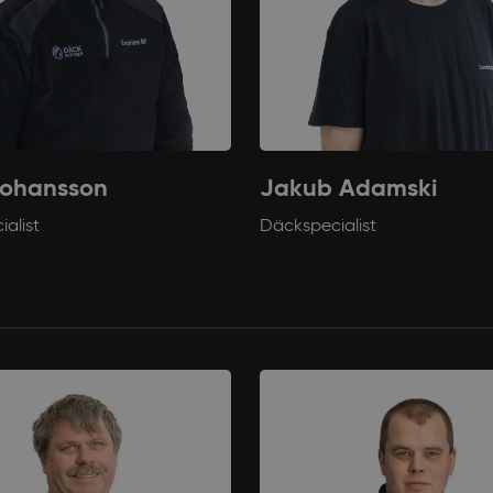
Avbryt
Johansson
Jakub Adamski
alist
Däckspecialist