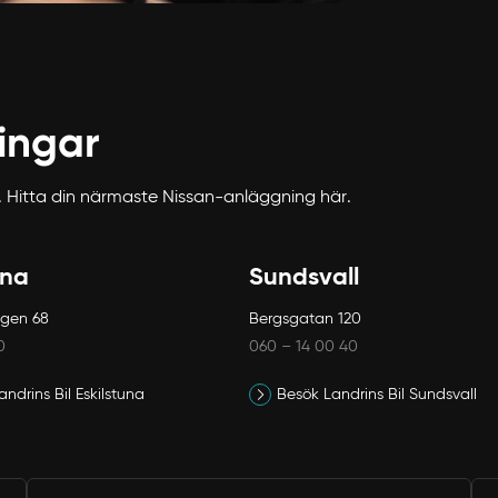
ingar
öder. Hitta din närmaste Nissan-anläggning här.
una
Sundsvall
ägen 68
Bergsgatan 120
0
060 – 14 00 40
ndrins Bil Eskilstuna
Besök Landrins Bil Sundsvall