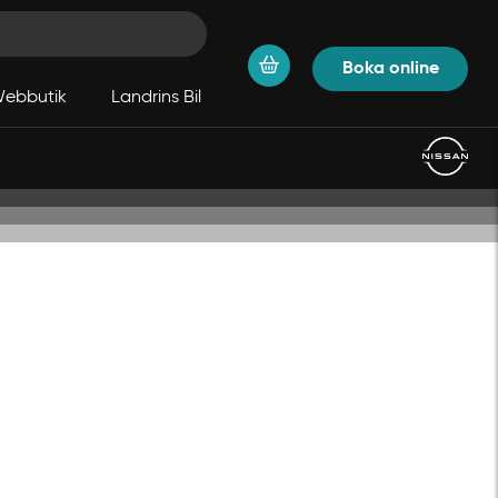
Boka online
ebbutik
Landrins Bil
ett om din bilpark är mindre eller större,
ig och ditt företag.