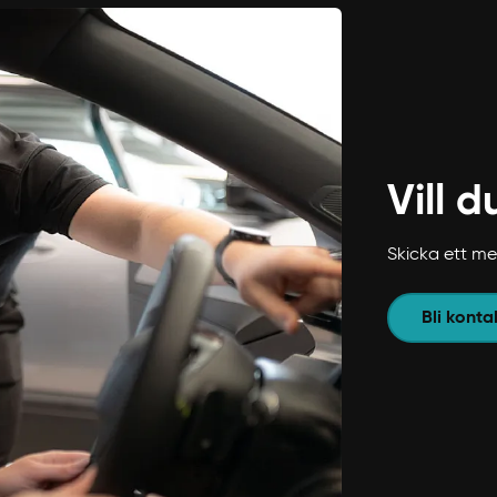
Vill 
Skicka ett med
Bli kont
Avbryt