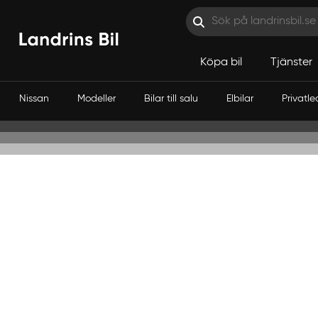
Köpa bil
Tjänster
Nissan
Modeller
Bilar till salu
Elbilar
Privatle
Hoppa till innehåll
Vi vet vad som krävs av en tjänstebil. Fö
så har vi på Landri