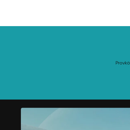
marknadsvärdet för bilen när avtalstiden är slut. Va
avtal är 24 till 48 månader.
Provkö