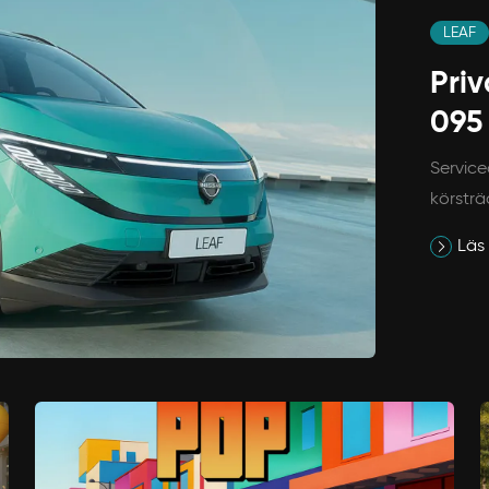
LEAF
Priv
095
Service
körsträ
Läs