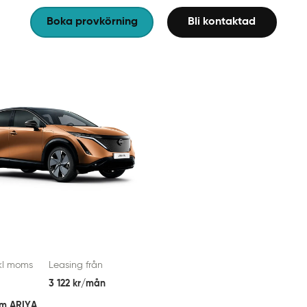
Boka provkörning
Bli kontaktad
nkl moms
Leasing från
3 122 kr/mån
om ARIYA