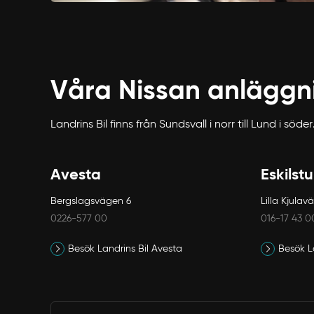
Våra Nissan anläggn
Landrins Bil finns från Sundsvall i norr till Lund i s
Avesta
Eskilst
Bergslagsvägen 6
Lilla Kjulav
0226-577 00
016-17 43 0
Besök Landrins Bil Avesta
Besök La