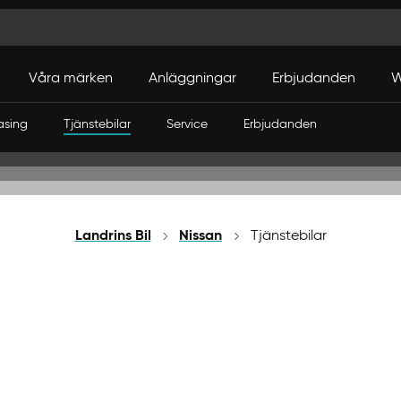
Våra märken
Anläggningar
Erbjudanden
W
asing
Tjänstebilar
Service
Erbjudanden
Landrins Bil
Nissan
Tjänstebilar
Nissan Tjänstebilar
r dig som är tjänstebilsförare eller inköpare, oavs
ns Bil och Nissan ett erbjudande som passar just d