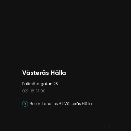
Västerås Hälla
Fältmätargatan 25
021-18 51 00
Besök Landrins Bil Västerås Hälla