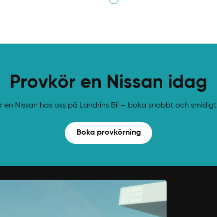
nligaste längden på ett leasing
Provkör en Nissan idag
r en Nissan hos oss på Landrins Bil – boka snabbt och smidigt 
Boka provkörning