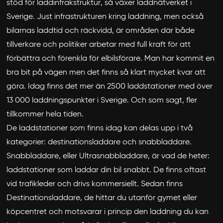
stöd för laddinfrakstruktur, så växer laddnätverket i
Sverige. Just infrastrukturen kring laddning, men också
bilarnas laddtid och räckvidd, är områden där både
tillverkare och politiker arbetar med full kraft för att
förbättra och förenkla för elbilsförare. Man har kommit en
bra bit på vägen men det finns så klart mycket kvar att
göra. Idag finns det mer än 2500 laddstationer med över
13 000 laddningspunkter i Sverige. Och som sagt, fler
tillkommer hela tiden.
De laddstationer som finns idag kan delas upp i två
kategorier: destinationsladdare och snabbladdare.
Snabbladdare, eller Ultrasnabbladdare, är vad de heter:
laddstationer som laddar din bil snabbt. De finns oftast
vid trafikleder och drivs kommersiellt. Sedan finns
Destinationsladdare, de hittar du utanför gymet eller
köpcentret och motsvarar i princip den laddning du kan