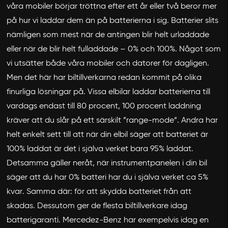
våra mobiler börjar tröttna efter ett år eller två beror mer
på hur vi laddar dem än på batterierna i sig. Batterier slits
nämligen som mest när de antingen blir helt urladdade
eller när de blir helt fulladdade – 0% och 100%. Något som
vi utsätter både våra mobiler och datorer för dagligen.
Men det här har biltillverkarna redan kommit på olika
finurliga lösningar på. Vissa elbilar laddar batterierna till
vardags endast till 80 procent, 100 procent laddning
kräver att du slår på ett särskilt ”range-mode”. Andra har
helt enkelt sett till att när din elbil säger att batteriet är
100% laddat är det i själva verket bara 95% laddat.
Detsamma gäller neråt, när instrumentpanelen i din bil
säger att du har 0% batteri har du i själva verket ca 5%
kvar. Samma där: för att skydda batteriet från att
skadas. Dessutom ger de flesta biltillverkare idag
batterigaranti. Mercedez-Benz har exempelvis idag en