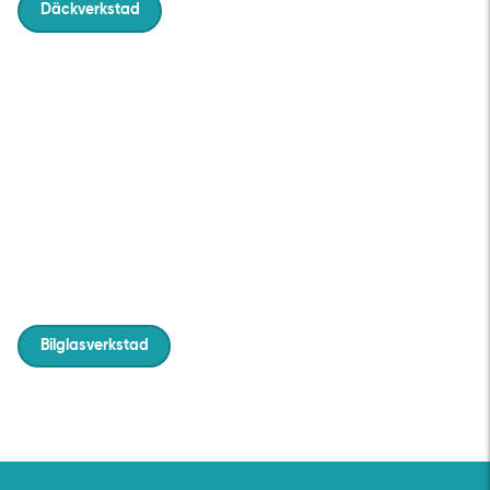
Däckverkstad
Bilglasverkstad
Stenskott drabbar de flesta av oss. Ofta räcker det med
att laga din ruta. Men ibland behöver ditt skadad glas
bytas. Oavsett vad är det alltid säkrast att en
auktoriserad bilverkstad hjälper dig – våra utbildade och
specialiserade glasmästare är experter på att hantera
ditt bilglas och arbetar endast med originaldelar och rätt
verktyg.
Bilglasverkstad