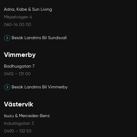
Adria, Kabe & Sun Living
Mejselvägen 4
060-14 00 00
Besök Landrins Bil Sundsvall
Vimmerby
Badhusgatan 7
0492 – 131 00
Besök Landrins Bil Vimmerby
Västervik
Avbryt
Isuzu & Mercedes-Benz
Industrigatan 3
0490 – 132 50