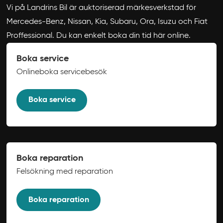
Vi på Landrins Bil är auktoriserad märkesverkstad för
Mercedes-Benz, Nissan, Kia, Subaru, Ora, Isuzu och Fiat
Proffessional. Du kan enkelt boka din tid här online.
Boka service
Onlineboka servicebesök
Boka service
Boka reparation
Felsökning med reparation
Boka reparation