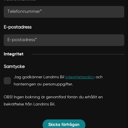
e
d
s
t
E-postadress
r
e
c
Integritet
k
Å
Samtycke
Å
Jag godkänner Landrins Bil
integritetspolicy
och
Å
hanteringen av personuppgifter.
Å
OBS! Ingen bokning är genomförd förrän du erhållit en
bekräftelse från Landrins Bil.
Skicka förfrågan