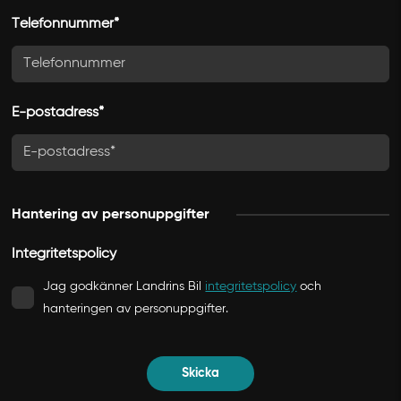
n
Telefonnummer*
e
d
s
t
E-postadress*
r
e
c
k
Hantering av personuppgifter
Å
Å
Integritetspolicy
Å
Jag godkänner Landrins Bil
integritetspolicy
och
Å
hanteringen av personuppgifter.
Skicka