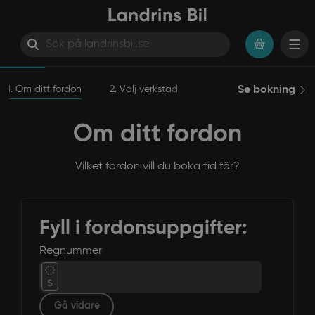
1. Om ditt fordon
Hoppa till innehåll
2. Välj verkstad
3. Välj tjänst
Se bokning
4. Välj
Om ditt fordon
Vilket fordon vill du boka tid för?
Fyll i fordonsuppgifter:
Regnummer
Gå vidare