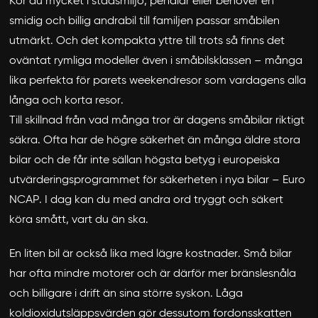
Kör du mycket i stadsmiljö, pendlar eller behöver en
smidig och billig andrabil till familjen passar småbilen
utmärkt. Och det kompakta yttre till trots så finns det
oväntat rymliga modeller även i småbilsklassen – många
lika perfekta för parets weekendresor som vardagens alla
långa och korta resor.
Till skillnad från vad många tror är dagens småbilar riktigt
säkra. Ofta har de högre säkerhet än många äldre stora
bilar och de får inte sällan högsta betyg i europeiska
utvärderingsprogrammet för säkerheten i nya bilar – Euro
NCAP. I dag kan du med andra ord tryggt och säkert
köra smått, vart du än ska.
En liten bil är också lika med lägre kostnader. Små bilar
har ofta mindre motorer och är därför mer bränslesnåla
och billigare i drift än sina större syskon. Låga
koldioxidutsläppsvärden gör dessutom fordonsskatten