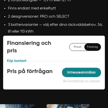
2 fordonslängder – 5,9 m eller 6,7 m
Finns endast med enkelhytt
2 designversioner: PRO och SELECT
3 batterivarianter – välj efter dina räckviddsbehov. 56,
81 eller 113 kWh
Finansiering och
Privat
Företag
pris
Köp kontant
Pris på förfrågan
Intresseanmälan
Bli kontaktad av säljare