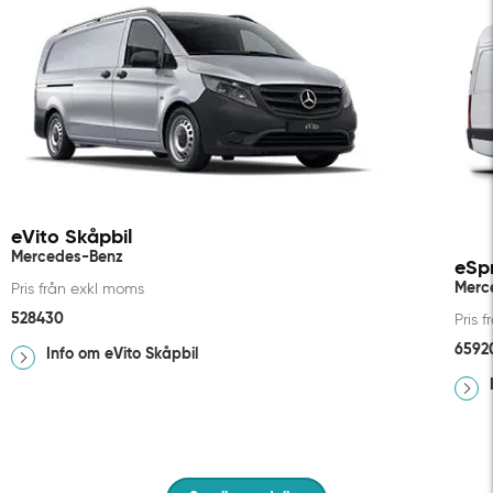
eVito Skåpbil
Mercedes-Benz
eSpr
Merc
Pris från exkl moms
528430
Pris 
6592
Info om eVito Skåpbil