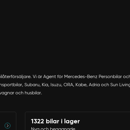
 bilåterförsäljare. Vi är Agent för Mercedes-Benz Personbilar o
portbilar, Subaru, Kia, Isuzu, ORA, Kabe, Adria och Sun Living. 
svagnar och husbilar.
Avbryt
1322 bilar i lager
Nya och begagnade