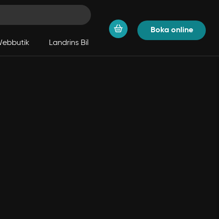
Boka online
ebbutik
Landrins Bil