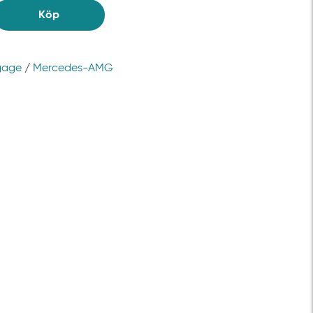
Köp
gage
/
Mercedes-AMG