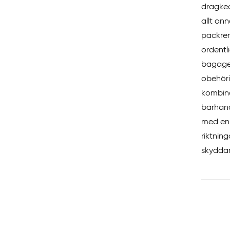
dragked
allt an
packrem
ordentl
bagaget
obehöri
kombina
bärhand
med en 
riktnin
skyddar