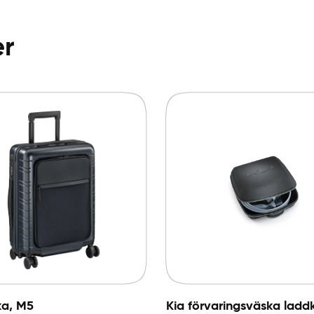
er
Avbryt
ka, M5
Kia förvaringsväska ladd