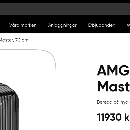
Våra märken
Anläggningar
Erbjudanden
W
Master, 70 cm
AMG 
Mast
Beredd på nya 
11930
k