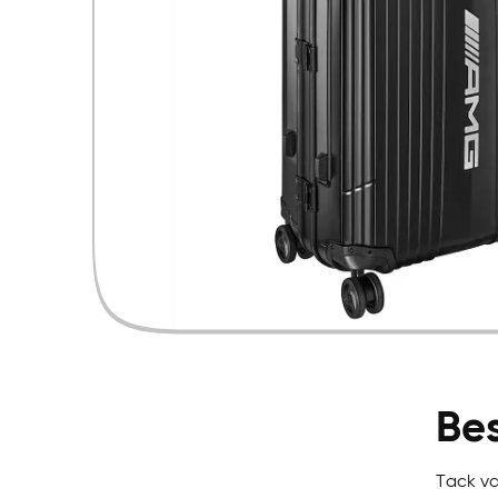
Bes
Tack va