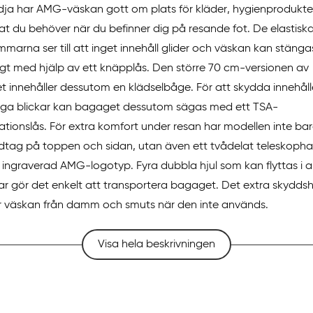
ja har AMG-väskan gott om plats för kläder, hygienprodukte
nat du behöver när du befinner dig på resande fot. De elastisk
marna ser till att inget innehåll glider och väskan kan stänga
igt med hjälp av ett knäpplås. Den större 70 cm-versionen av
 innehåller dessutom en klädselbåge. För att skydda innehål
ga blickar kan bagaget dessutom sägas med ett TSA-
tionslås. För extra komfort under resan har modellen inte bar
tag på toppen och sidan, utan även ett tvådelat teleskoph
ingraverad AMG-logotyp. Fyra dubbla hjul som kan flyttas i a
gar gör det enkelt att transportera bagaget. Det extra skyddsh
 väskan från damm och smuts när den inte används.
Visa hela beskrivningen