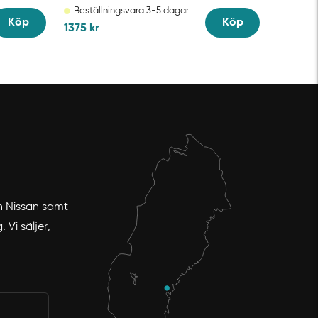
Beställningsvara 3-5 dagar
Köp
Köp
1375
kr
ch Nissan samt
Vi säljer,