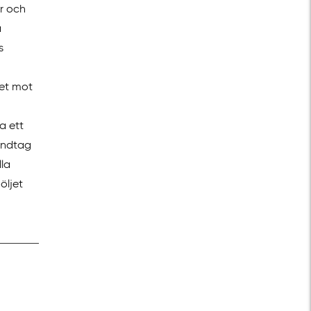
r och
a
s
let mot
a ett
andtag
lla
öljet