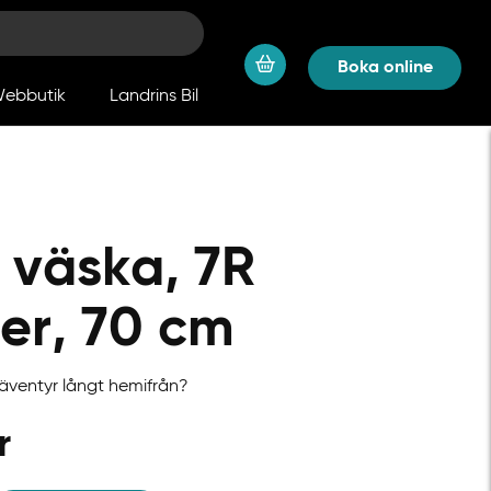
Boka online
ebbutik
Landrins Bil
väska, 7R
er, 70 cm
äventyr långt hemifrån?
r