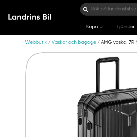
Köpa bil
Tjänster
Webbutik
/
Väskor och bagage
/ AMG väska, 7R 
Hoppa till innehåll