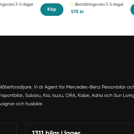
ingsvara 3-5 dagar
Beställningsvara 3-5 dagar
Köp
575
kr
 bilåterförsäljare. Vi är Agent för Mercedes-Benz Personbilar o
portbilar, Subaru, Kia, Isuzu, ORA, Kabe, Adria och Sun Living. 
svagnar och husbilar.
1311 bilar i lager