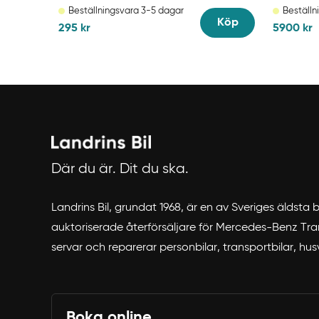
Beställningsvara 3-5 dagar
Beställn
Köp
295
kr
5900
kr
Där du är. Dit du ska.
Landrins Bil, grundat 1968, är en av Sveriges äldsta
auktoriserade återförsäljare för Mercedes-Benz Trans
servar och reparerar personbilar, transportbilar, hu
Boka online