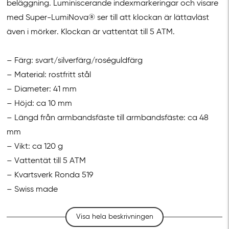
beläggning.
Luminiscerande
indexmarkeringar och visare
med Super-
LumiNova
® ser
till att klockan är lättavläst
även i mörker. Klockan är vattentät till 5 ATM.
– Färg: svart/silverfärg/
roséguldfärg
– Material: rostfritt stål
– Diameter: 41 mm
– Höjd: ca 10 mm
– Längd från armbandsfäste till armbandsfäste: ca 48
mm
– Vikt: ca 120 g
– Vattentät till 5 ATM
– Kvartsverk Ronda 519
– Swiss
made
Visa hela beskrivningen