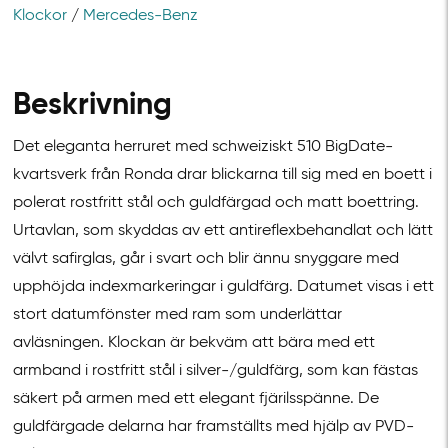
Klockor
/
Mercedes-Benz
Beskrivning
Det eleganta herruret med schweiziskt 510
BigDate
-
kvartsverk från Ronda drar
blickarna till sig med en boett i
polerat rostfritt stål och guldfärgad och matt boettring.
Urtavlan, som skyddas av ett antireflexbehandlat och lätt
välvt safirglas, går i svart och
blir ännu snyggare med
upphöjda indexmarkeringar i guldfärg. Datumet visas i ett
stort datumfönster med ram som underlättar
avläsningen. Klockan är bekväm att bära
med ett
armband i rostfritt stål i silver-/guldfärg, som kan fästas
säkert på armen med
ett elegant fjärilsspänne. De
guldfärgade delarna har framställts med hjälp av PVD-