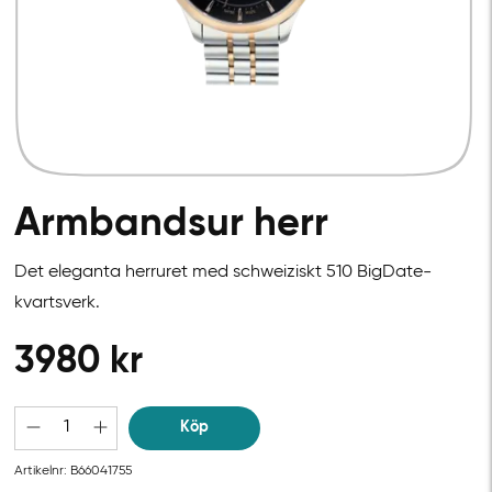
Armbandsur herr​
Det eleganta herruret med schweiziskt 510
BigDate
-
kvartsverk.
3980
kr
Köp
Artikelnr:
B66041755