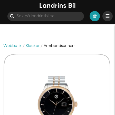
Webbutik
/
Klockor
/ Armbandsur herr​
Hoppa till innehåll