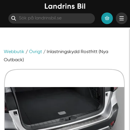
Webbutik
/
Övrigt
/ Inlastningskydd Rostfritt (Nya
Hoppa till innehåll
Outback)