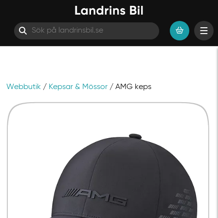
Webbutik
/
Kepsar & Mössor
/ AMG keps
Hoppa till innehåll