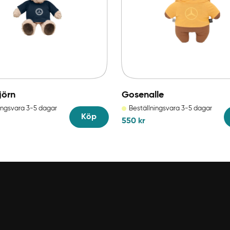
jörn
Gosenalle
ingsvara 3-5 dagar
Beställningsvara 3-5 dagar
Köp
Avbryt
550
kr