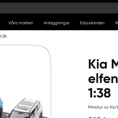
Våra märken
Anläggningar
Erbjudanden
W
1:38
Kia M
elfe
1:38
Miniatyr av Kia 