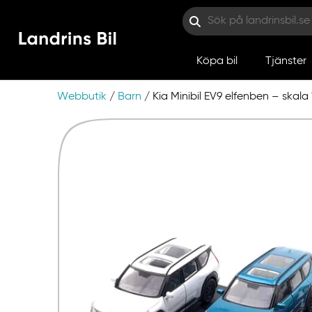
Köpa bil
Tjänster
Webbutik
/
Barn
/ Kia Minibil EV9 elfenben – skala 
Hoppa till innehåll