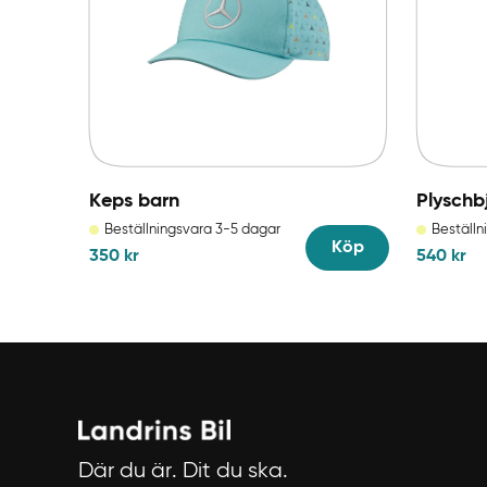
Keps barn
Plyschb
Beställningsvara 3-5 dagar
Beställn
Köp
350
kr
540
kr
Där du är. Dit du ska.