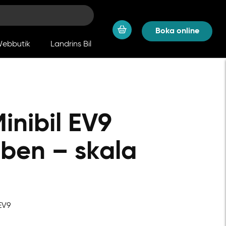
Boka online
ebbutik
Landrins Bil
inibil EV9
nben – skala
EV9