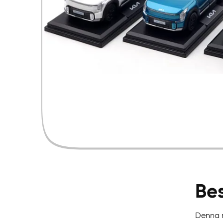
Bes
Denna m