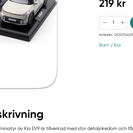
219
kr
Artikelnr:
DOG70AZ1
Barn
/
Kia
krivning
iniatyr av Kia EV9 är tillverkad med stor detaljrikedom och f