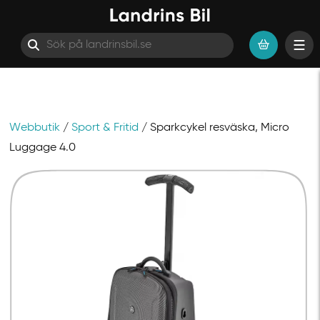
Webbutik
/
Sport & Fritid
/ Sparkcykel resväska, Micro
Hoppa till innehåll
Luggage 4.0