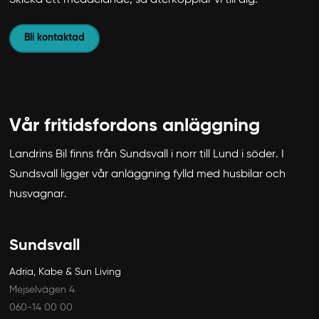
Skicka ett meddelande, så återkopplar vi till dig.
Bli kontaktad
Vår fritidsfordons anläggning
Landrins Bil finns från Sundsvall i norr till Lund i söder. I
Sundsvall ligger vår anläggning fylld med husbilar och
husvagnar.
Sundsvall
Adria, Kabe & Sun Living
Mejselvägen 4
060-14 00 00