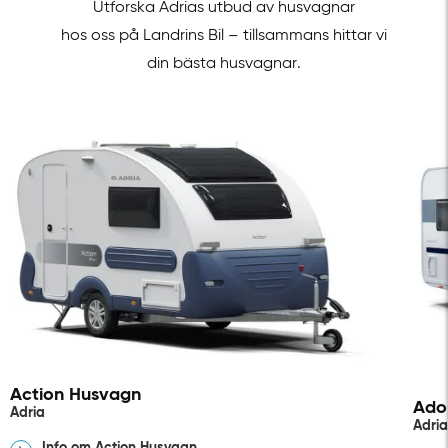
Utforska Adrias utbud av husvagnar
hos oss på Landrins Bil – tillsammans hittar vi
din bästa husvagnar.
Action Husvagn
Ado
Adria
Adri
Info om Action Husvagn