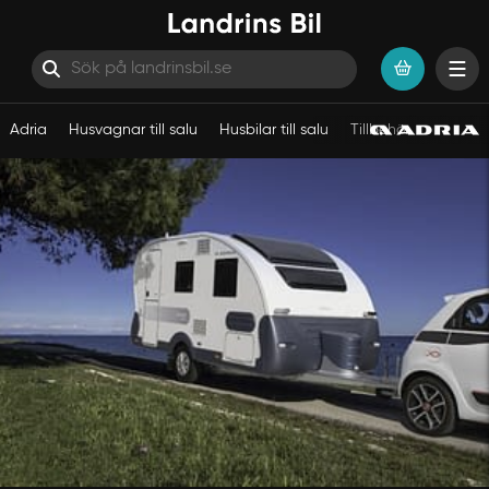
Adria
Husvagnar till salu
Husbilar till salu
Tillbehör
Fritidsv
Hoppa till innehåll