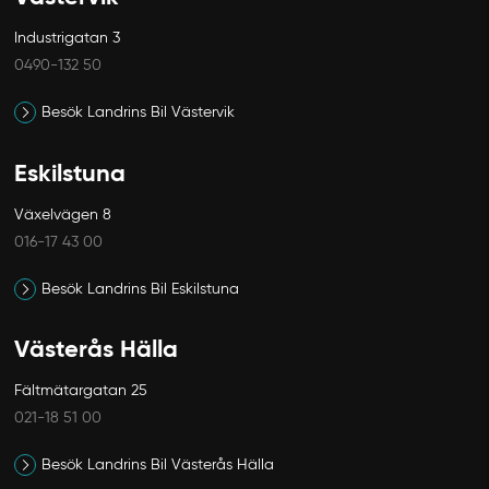
Industrigatan 3
0490-132 50
Avbryt
Besök Landrins Bil Västervik
Eskilstuna
Växelvägen 8
016-17 43 00
Besök Landrins Bil Eskilstuna
Västerås Hälla
Fältmätargatan 25
021-18 51 00
Besök Landrins Bil Västerås Hälla