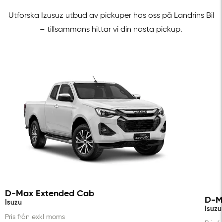
Utforska Izusuz utbud av pickuper hos oss på Landrins Bil
– tillsammans hittar vi din nästa pickup.
D-Max Extended Cab
D-M
Isuzu
Isuzu
Pris från exkl moms