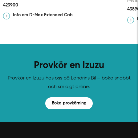
Pris 
423900
4389
Info om D-Max Extended Cab
Provkör en Izuzu
Provkör en Izuzu hos oss på Landrins Bil – boka snabbt
och smidigt online.
Boka provkörning