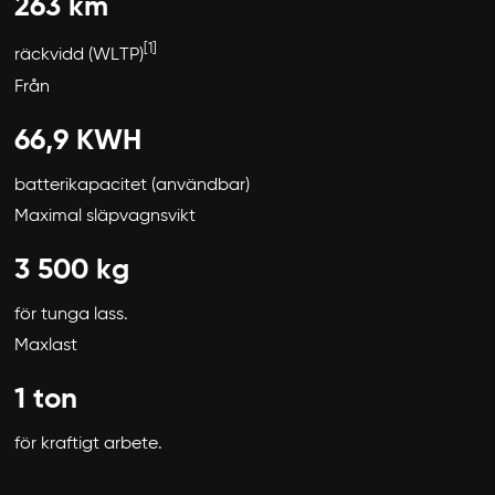
263 km
[1]
räckvidd (WLTP)
Från
66,9 KWH
batterikapacitet (användbar)
Maximal släpvagnsvikt
3 500 kg
för tunga lass.
Maxlast
1 ton
för kraftigt arbete.