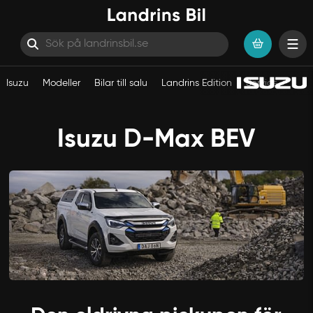
Isuzu
Modeller
Bilar till salu
Landrins Edition
Service
Erbj
Hoppa till innehåll
Isuzu D-Max BEV