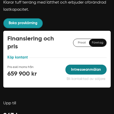
Klarar tuff terräng med lätthet och erbjuder oförändrad
lastkapacitet.
Boka provkörning
Finansiering och
Privat
Företag
pris
Köp kontant
Pris exkl moms från
Intresseanmälan
659 900 kr
Bli kontaktad av säljare
Upp till