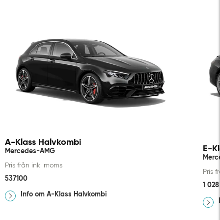
A-Klass Halvkombi
E-K
Mercedes-AMG
Merc
Pris från inkl moms
Pris 
537100
1 028
Info om A-Klass Halvkombi