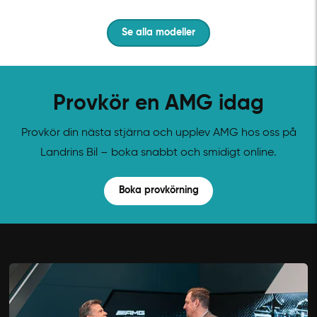
Se alla modeller
Provkör en AMG idag
Provkör din nästa stjärna och upplev AMG hos oss på
Landrins Bil – boka snabbt och smidigt online.
Boka provkörning