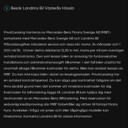
Besök Landrins Bil Västerås Hässlö
PrivatLeasing hanteras av Mercedes­-Benz Finans Sverige AB (MBF) i
samarbete med Mercedes-­Benz Sverige AB och Landrins Bil.
Månadsavgiften inkluderar service och visas inkl. moms. 24 månader och 1
000 mil/år. Utöver detta debiteras 12,50 kr inkl. moms per mil som överstiger
avtalad körsträcka. Den som leasar bilen är ansvarig för fordonsskatter.
Installations­ och administrationsavgift tillkommer. I det fall bilen utsätts för
onormalt slitage tillkommer kostnader för detta. Bilen kan endast leasas via
MBF. Du kan inte köpa bilen i slutet av leasingperioden. PrivatLeasing har
en avtalad kontraktsperiod. Du kan säga upp kontraktet tidigare om det
finns särskild grund men det kommer att innebära kostnader för dig.
Kostnaden för bilförsäkring läggs till. Landrsin Bil kan hjälpa dig med
tecknandet av en Mercedes-Benz Bilförsäkring. Med reservation för
sedvanlig kreditprövning där MBF förbehåller sig rätten till förhöjd första
hyra. Avvikelser i fråga om priser och/eller tillgängliga modeller kan
förekomma. Kontakta Landrins Bil för vidare information.