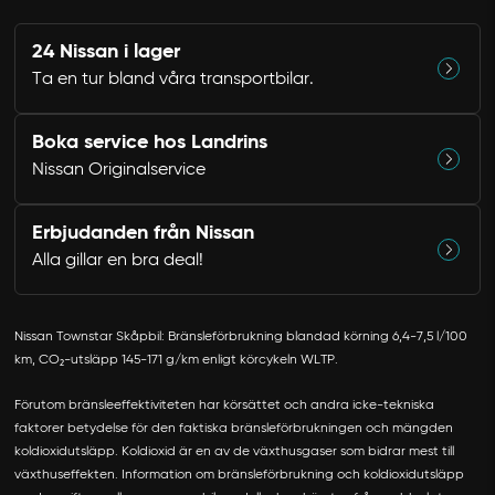
24 Nissan i lager
Ta en tur bland våra transportbilar.
Boka service hos Landrins
Nissan Originalservice
Erbjudanden från Nissan
Alla gillar en bra deal!
Avbryt
Nissan Townstar Skåpbil: Bränsleförbrukning blandad körning 6,4-7,5 l/100
km, CO₂-utsläpp 145-171 g/km enligt körcykeln WLTP.
Förutom bränsleeffektiviteten har körsättet och andra icke-tekniska
faktorer betydelse för den faktiska bränsleförbrukningen och mängden
koldioxidutsläpp. Koldioxid är en av de växthusgaser som bidrar mest till
växthuseffekten. Information om bränsleförbrukning och koldioxidutsläpp