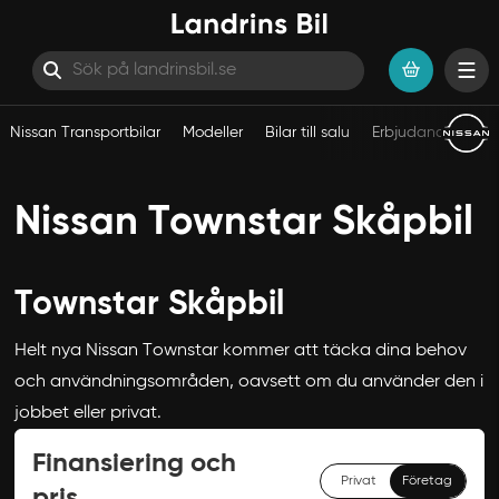
Nissan Transportbilar
Modeller
Bilar till salu
Erbjudanden
S
Hoppa till innehåll
Nissan Townstar Skåpbil
Townstar Skåpbil
Helt nya Nissan Townstar kommer att täcka dina behov
och användningsområden, oavsett om du använder den i
jobbet eller privat.
Finansiering och
Privat
Företag
pris