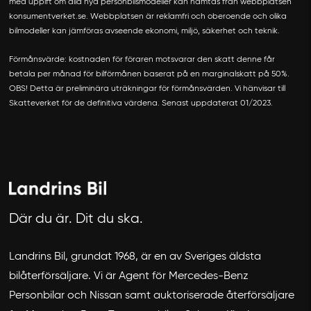
med uppift om alla nya personbilsmodeller kan hämtas från webbplatsen
konsumentverket.se. Webbplatsen är reklamfri och oberoende och olika
bilmodeller kan jämföras avseende ekonomi, miljö, säkerhet och teknik.
Förmånsvärde: kostnaden för föraren motsvarar den skatt denne får
betala per månad för bilförmånen baserat på en marginalskatt på 50%.
OBS! Detta är preliminära uträkningar för förmånsvärden. Vi hänvisar till
Skatteverket för de definitiva värdena. Senast uppdaterat 01/2023.
Där du är. Dit du ska.
Landrins Bil, grundat 1968, är en av Sveriges äldsta
bilåterförsäljare. Vi är Agent för Mercedes-Benz
Personbilar och Nissan samt auktoriserade återförsäljare