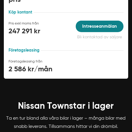
Köp kontant
Pris exkl moms från
Intresseanmälan
247 291 kr
Bli kontaktad av säljare
Företagsleasing
Företagsleasing från
2 586 kr/mån
Nissan Townstar i lager
Ta en tur bland alla våra bilar i lager – många bilar med
snabb leverans. Tillsammans hittar vi din drömbil.