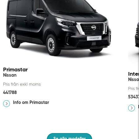
Primastar
Inte
Nissan
Niss
Pris från exkl moms
Pris 
441788
5343
Info om Primastar