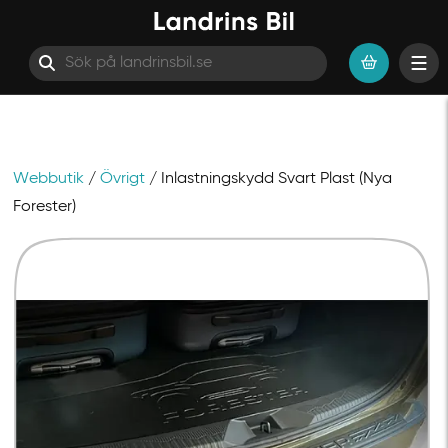
Webbutik
/
Övrigt
/ Inlastningskydd Svart Plast (Nya
Hoppa till innehåll
Forester)