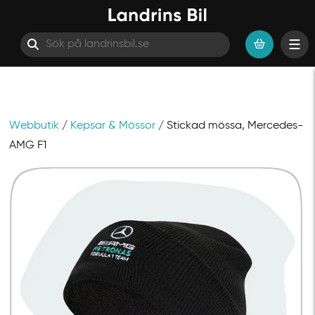
Webbutik
/
Kepsar & Mössor
/ Stickad mössa, Mercedes-
Hoppa till innehåll
AMG F1